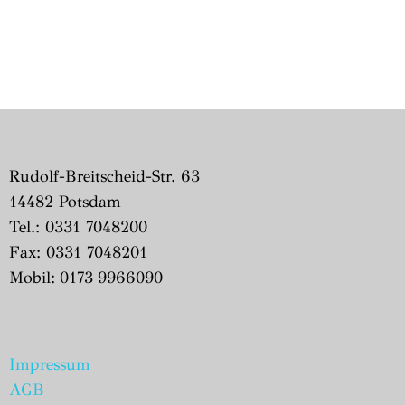
Rudolf-Breitscheid-Str. 63
14482 Potsdam
Tel.: 0331 7048200
Fax: 0331 7048201
Mobil: 0173 9966090
Impressum
AGB